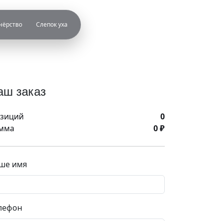
нёрство
Слепок уха
аш заказ
зиций
0
мма
0 ₽
ше имя
лефон