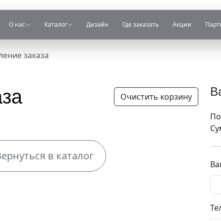
О нас
Каталог
Дизайн
Где заказать
Акции
Парт
ение заказа
В
аза
Очистить корзину
По
Су
Вернуться в каталог
Ва
Те